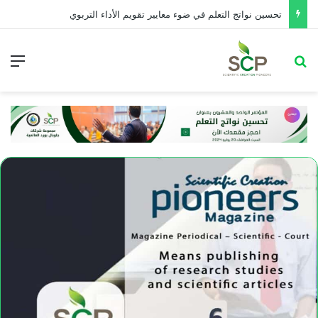
تحسین نواتج التعلم في ضوء معايير تقويم الأداء التربوي