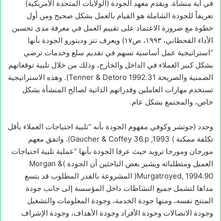
في أية منشأة. ويقدم معهد الجودة (الولايات المتحدة الأمريكية)
تعريفاً للجودة الشاملة هو القيام بالعمل بشكل صحيح ومن أول
خطوة مع ضرورة الاعتماد على تقييم العمل في معرفة مدى تحسين
الأداء القحطاني، ۱۹۹۳، ص۱۷) ويعرف تنز وديتورو الجودة بأنها
“استراتيجية عمل أساسية تسهم في تقديم سلع وخدمات ترضي
بشكل كبير العملاء في الداخل والخارج، وذلك من خلال تلبية توقعاتهم
الضمنية والصريحة 1992.31 Tenner & Detoro). وهذه الاستراتيجية
تستخدم مهارات العاملين وقدراتهم الذاتية لصالح المنشأة بشكل
خاص، والمجتمع بشكل عام.
وحدد (جوتشر وكوفي مفهوم الجودة بأنه “تلبية احتياجات العملاء بأقل
تكلفة ممكنة ) Gaucher & Coffey 36.p ,1993). واتفق معهم
مورجان ومورجا ترويد حيث عرفا الجودة بأنها “عملية تلبية احتياجات
العميل ومتطلباته ويشير بعض الباحثين أن الجودة )Morgan &
Murgatroyed, 1994.90( المشروعة بالقدر المطلوب قد يتسع
مداها لتشمل جميع النشاطات داخل المؤسسة إلى جانب جودة
المنتج نفسه، ومنها جودة الخدمة، وجودة المعلومات والتشغيل
وجودة الاتصالات وجودة الأفراد وجودة الأهداف، وجودة الإشراف