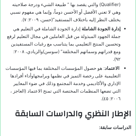
(Qualifier) والتي يقصد بها ” طبيعة الشيء ودرجة صلاحيته
وهي لا تعني الأفضل أو الأحسن دوماً، وإنما هي مفهوم نسبي
يختلف النظر إليه باختلاف المستفيد”(حسن، ۲۰۰۹: ۷).
إدارة الجودة الشاملة
إدارة الجودة الشاملة في التعليم هي
جملة الجهود المبذولة من قبل العاملين في مجال التعليم لرفع
وتحسين المنتج التعليمي بما يتناسب مع رغبات المستفيدين
ومع قدراتهم وسماتهم المختلفة” (سوسن)والزيادي، ۲۰۰۸:
۹۲).
الاعتماد
: هو حصول المؤسسات المختلفة بما فيها المؤسسات
التعليمية على رخصة التميز في نظمها وبرامجهاوأداء أفرادها
الإداري والأكاديمي وخدمة المجتمع وذلك في ضوء المعايير
التي تضعها المنظمات المختصة التي تمنح الاعتماد (العاجز ،
٢٠٠٦: ٤٥).
الإطار النظري والدراسات السابقة
الدراسات سابقة: