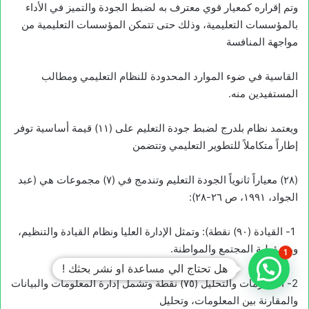
وتم إقراره كمعيار قوي معترف به لضبط الجودة والتميز في الأداء
بالمؤسسات التعليمية، وذلك حتى تتمكن المؤسسات التعليمية من
مواجهة المنافسة
القاسية في ضوء الموارد المحدودة للنظام التعليمي ومطالب
المستفيدين منه.
ويعتمد نظام بلدرج لضبط جودة التعليم على (۱۱) قيمة أساسية توفر
إطاراً متكاملاً للتطوير التعليمي وتتضمن
(۲۸) معياراً ثانوياً الجودة التعليم وتندمج في (۷) مجموعات هي (عبد
الجواد، ١٩٩١، ص ٢٦-٢٨):
1- القيادة (۹۰) نقطة): وتمثل الإدارة العليا ونظام القيادة والتنظيم،
ومسؤولية المجتمع والمواطنة.
1
هل تحتاج الي مساعدة او نشر بحثك !
2- المعلومات والتحليل (٧٥) نقطة وتشمل إدارة المعلومات والبيانات
والمقارنة بين المعلومات، وتحليل