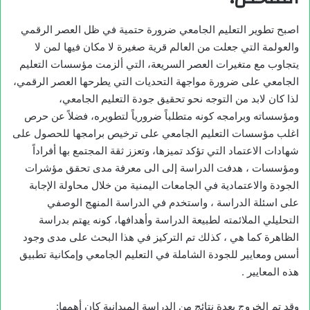
اصبح تطوير التعليم الجامعي ضرورة حتمية في ظل العصر الرقمي
والعولمة التي جعلت من العالم قرية صغيرة لا مكان فيها لمن لا
يتجاوب مع متغيرات العصر السريعة، التي ألزمت مؤسسات التعليم
الجامعي على ضرورة مواجهة التحديات التي يطرحها العصر الرقمي،
لذا كان لابد من التوجه نحو تحقيق جودة التعليم الجامعي،
ومؤسساته وبرامجه كونه متطلباً ضرورياً لتطويره، فضلاً عن حرص
اغلب مؤسسات التعليم الجامعي على ترخيص برامجها للحصول على
شهادات الاعتماد التي تؤكد تميزها، وتعزز ثقة المجتمع بها أفراداً
ومؤسسات ، هدفت الدراسة إلى الى معرفة مدى تحقق مؤشرات
الجودة والاعتمادية في الجامعات اليمنية من خلال محاولة الإجابة
على اسئلة الدراسة ، واستخدم في الدراسة المنهج الوصفي
التحليلي الملائمته لطبيعة الدراسة وأهدافها، كونه يهتم بدراسة
الظاهرة كما هي ، كذلك تم التركيز في هذا البحث على مدى وجود
أسس ومعايير للجودة الشاملة في التعليم الجامعي وإمكانية تطبيق
هذه المعايير .
وقد تم الخروج بعدة نتائج من الدراسة الميدانية كان أهمها: