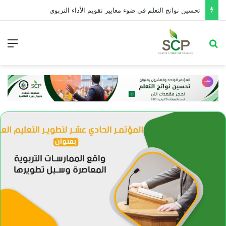
تحسین نواتج التعلم في ضوء معايير تقويم الأداء التربوي