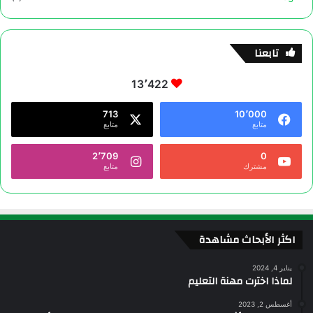
تابعنا
13٬422
713
10٬000
متابع
متابع
2٬709
0
مشترك
متابع
اكثر الأبحاث مشاهدة
يناير 4, 2024
لماذا اخترت مهنة التعليم
أغسطس 2, 2023