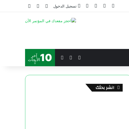
تسجيل الدخول
10
آخر
الأبحاث
انشر بحثك