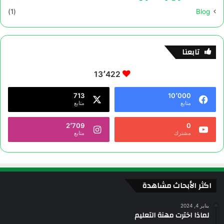
(1)
Blog
تابعنا
13٬422
713
10٬000
متابع
متابع
2٬709
0
مشترك
متابع
اكثر الأبحاث مشاهدة
يناير 4, 2024
لماذا اخترت مهنة التعليم