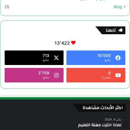
(1)
Blog
تابعنا
13٬422
713
10٬000
متابع
متابع
2٬709
0
مشترك
متابع
اكثر الأبحاث مشاهدة
يناير 4, 2024
لماذا اخترت مهنة التعليم