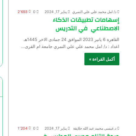
د/ امل محمد علي علي النمري
يناير 17, 2024
0
2٬693
إسهامات تطبيقات الذكاء
الاصطناعي في التدريس
القاهرة 6 يانير 2023 الموافق 24 جمادى الاخر 1445هـ
اعداد : د/ امل محمد علي علي النمري جامعة ام القرى…
أكمل القراءة »
د.عيسى محمد عبد الله حلايقة
يناير 17, 2024
0
1٬204