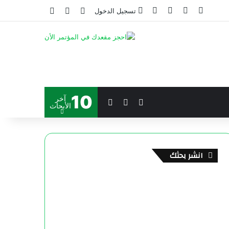
تسجيل الدخول
10
آخر
الأبحاث
انشر بحثك