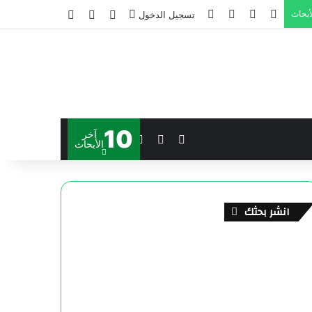
أبحاث
تسجيل الدخول
10
آخر
الأبحاث
انشر بحثك