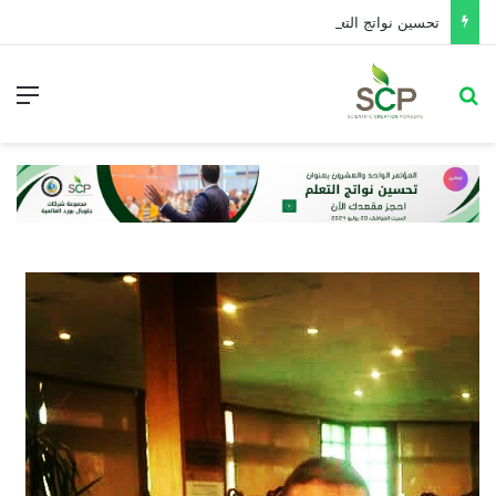
تحسین نواتج التعلم في ضوء معايير تقويم الأداء التربوي